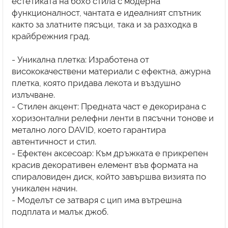
естетиката на бохо стила с модерна
функционалност, чантата е идеалният спътник
както за златните пясъци, така и за разходка в
крайбрежния град.
- Уникална плетка: Изработена от
висококачествени материали с ефектна, ажурна
плетка, която придава лекота и въздушно
излъчване.
- Стилен акцент: Предната част е декорирана с
хоризонтални релефни ленти в пясъчни тонове и
метално лого DAVID, което гарантира
автентичност и стил.
- Ефектен аксесоар: Към дръжката е прикрепен
красив декоративен елемент във формата на
спираловиден диск, който завършва визията по
уникален начин.
- Моделът се затваря с цип има вътрешна
подплата и малък джоб.