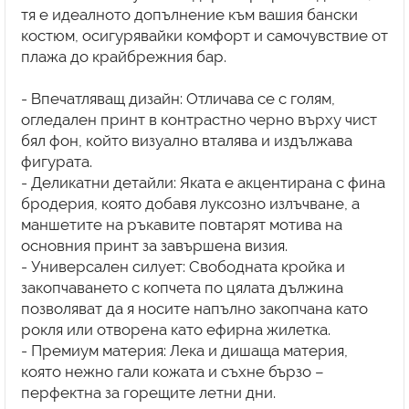
тя е идеалното допълнение към вашия бански
костюм, осигурявайки комфорт и самочувствие от
плажа до крайбрежния бар.
- Впечатляващ дизайн: Отличава се с голям,
огледален принт в контрастно черно върху чист
бял фон, който визуално вталява и издължава
фигурата.
- Деликатни детайли: Яката е акцентирана с фина
бродерия, която добавя луксозно излъчване, а
маншетите на ръкавите повтарят мотива на
основния принт за завършена визия.
- Универсален силует: Свободната кройка и
закопчаването с копчета по цялата дължина
позволяват да я носите напълно закопчана като
рокля или отворена като ефирна жилетка.
- Премиум материя: Лека и дишаща материя,
която нежно гали кожата и съхне бързо –
перфектна за горещите летни дни.