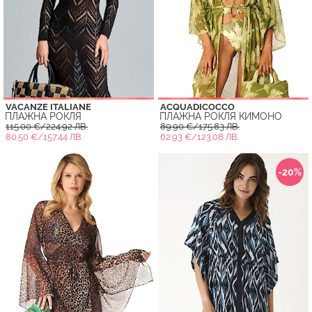
VACANZE ITALIANE
ACQUADICOCCO
ПЛАЖНА РОКЛЯ
ПЛАЖНА РОКЛЯ КИМОНО
115.00 €/224.92 ЛВ.
89.90 €/175.83 ЛВ.
80.50 €/157.44 ЛВ.
62.93 €/123.08 ЛВ.
-20%