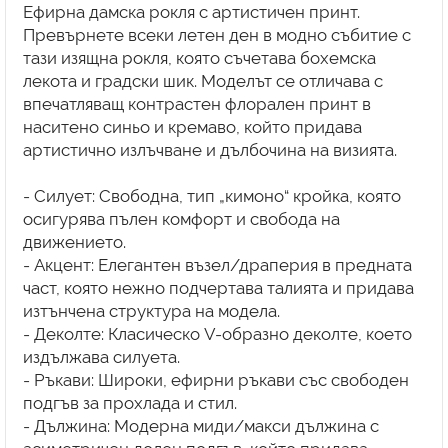
Ефирна дамска рокля с артистичен принт.
Превърнете всеки летен ден в модно събитие с
тази изящна рокля, която съчетава бохемска
лекота и градски шик. Моделът се отличава с
впечатляващ контрастен флорален принт в
наситено синьо и кремаво, който придава
артистично излъчване и дълбочина на визията.
- Силует: Свободна, тип „кимоно“ кройка, която
осигурява пълен комфорт и свобода на
движението.
- Акцент: Елегантен възел/драперия в предната
част, която нежно подчертава талията и придава
изтънчена структура на модела.
- Деколте: Класическо V-образно деколте, което
издължава силуета.
- Ръкави: Широки, ефирни ръкави със свободен
подгъв за прохлада и стил.
- Дължина: Модерна миди/макси дължина с