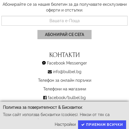
Абонирайте се за нашия бюлетин за да получавате ексклузивни
оферти и отстъпки.
АБОНИРАЙ СЕ СЕГА
КОНТАКТИ
Facebook Messenger
info@bulbel.bg
Телефон за онлайн поръчки
Телефони на магазини
facebook/bulbel.bg
instagram/bulbel.bg
Политика за поверителност & Бисквитки:
Този сайт използва бисквитки (cookies). Някои от тях са
За търговци
задължителни за функционирането му, докато други ни
Настройки
ПРИЕМАМ ВСИЧКИ
помагат да подобрим Вашето преживяване. За да доставим