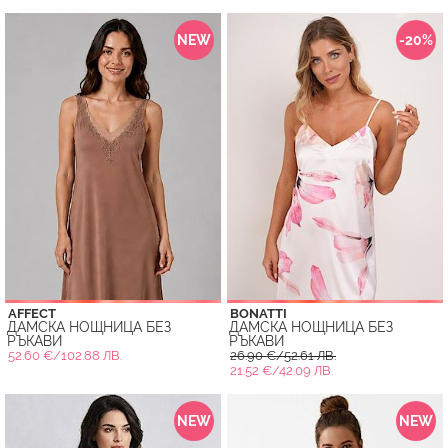
NEW
-20%
AFFECT
BONATTI
ДАМСКА НОЩНИЦА БЕЗ
ДАМСКА НОЩНИЦА БЕЗ
РЪКАВИ
РЪКАВИ
52.60 €/102.88 ЛВ.
26.90 €/52.61 ЛВ.
21.52 €/42.09 ЛВ.
NEW
NEW