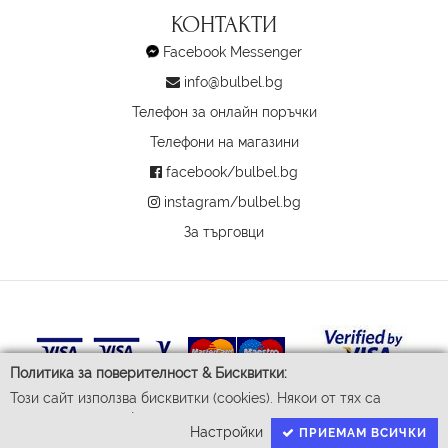
КОНТАКТИ
Facebook Messenger
info@bulbel.bg
Телефон за онлайн поръчки
Телефони на магазини
facebook/bulbel.bg
instagram/bulbel.bg
За търговци
Политика за поверителност & Бисквитки:
Този сайт използва бисквитки (cookies). Някои от тях са
задължителни за функционирането му, докато други ни
Настройки
ПРИЕМАМ ВСИЧКИ
помагат да подобрим Вашето преживяване. За да доставим
© 2026 Бул-Бел ЕООД