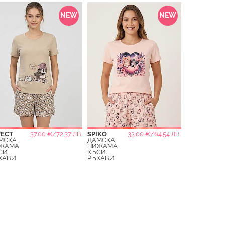
NEW
NEW
FECT
37.00 €/72.37 ЛВ.
SPIKO
33.00 €/64.54 ЛВ.
МСКА
ДАМСКА
ЖАМА
ПИЖАМА
СИ
КЪСИ
КАВИ
РЪКАВИ