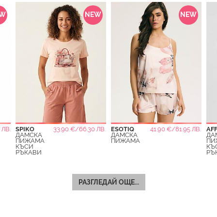
EW
NEW
NEW
 ЛВ.
SPIKO
33.90 €/66.30 ЛВ.
ESOTIQ
41.90 €/81.95 ЛВ.
AF
ДАМСКА
ДАМСКА
ДА
ПИЖАМА
ПИЖАМА
ПИ
КЪСИ
КЪ
РЪКАВИ
РЪ
РАЗГЛЕДАЙ ОЩЕ...