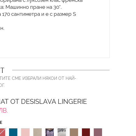
орирана с луксозен клас френска
а: Машинно пране на 30°.
 170 сантиметра и е с размер S
н.
Т
ТИТЕ СМЕ ИЗБРАЛИ НЯКОИ ОТ НАЙ-
Г.
Т ОТ DESISLAVA LINGERIE
ЛВ.
Е