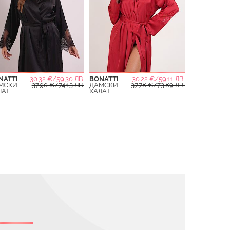
NATTI
30.32 €/59.30 ЛВ.
BONATTI
30.22 €/59.11 ЛВ.
МСКИ
37.90 €/74.13 ЛВ.
ДАМСКИ
37.78 €/73.89 ЛВ.
ЛАТ
ХАЛАТ