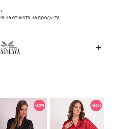
н.
-20%
-20%