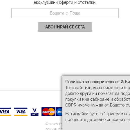
ексклузивни оферти и отстъпки.
АБОНИРАЙ СЕ СЕГА
Политика за поверителност & Би
Този сайт използва бисквитки (c
докато други ни помагат да под
покупки ние събираме и обработ
GDPR имаме нужда от Вашето съ
Натискайки бутона "Приемам вси
процесите детайлно описани в 
© 2026 Бул-Бел ЕООД
Всички права запазени