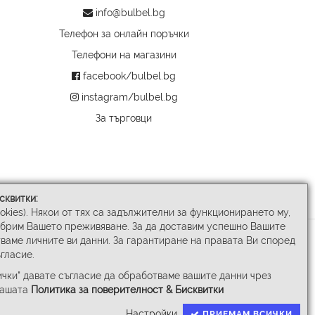
info@bulbel.bg
Телефон за онлайн поръчки
Телефони на магазини
facebook/bulbel.bg
instagram/bulbel.bg
За търговци
сквитки:
ookies). Някои от тях са задължителни за функционирането му,
обрим Вашето преживяване. За да доставим успешно Вашите
ваме личните ви данни. За гарантиране на правата Ви според
гласие.
чки" давате съгласие да обработваме вашите данни чрез
нашата
Политика за поверителност & Бисквитки
Настройки
ПРИЕМАМ ВСИЧКИ