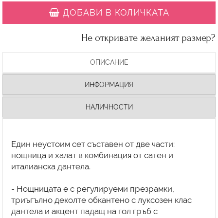
ДОБАВИ В КОЛИЧКАТА
Не откривате желаният размер?
ОПИСАНИЕ
ИНФОРМАЦИЯ
НАЛИЧНОСТИ
Един неустоим сет съставен от две части:
нощница и халат в комбинация от сатен и
италианска дантела.
- Нощницата е с регулируеми презрамки,
триъгълно деколте обкантено с луксозен клас
дантела и акцент падащ на гол гръб с