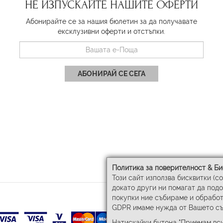
НЕ ИЗПУСКАЙТЕ НАШИТЕ ОФЕРТИ
Абонирайте се за нашия бюлетин за да получавате
ексклузивни оферти и отстъпки.
АБОНИРАЙ СЕ СЕГА
Политика за поверителност & Би
Този сайт използва бисквитки (c
докато други ни помагат да под
покупки ние събираме и обработ
GDPR имаме нужда от Вашето съ
Натискайки бутона "Приемам вси