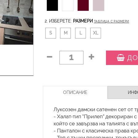
2. ИЗБЕРЕТЕ:
РАЗМЕРИ
ТАБЛИЦА С РАЗМЕРИ
S
M
L
XL
1
ДО
ОПИСАНИЕ
ИНФ
Луксозен дамски сатенен сет от т
- Халат-тип "Прилеп" декориран с
който се завързва на талията с в
- Панталон с класическа права кр
- Топ с тънки презрамки, триъгъл