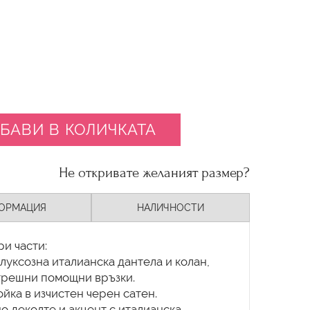
БАВИ В КОЛИЧКАТА
Не откривате желаният размер?
ОРМАЦИЯ
НАЛИЧНОСТИ
ри части:
 луксозна италианска дантела и колан,
ътрешни помощни връзки.
ойка в изчистен черен сатен.
но деколте и акцент с италианска