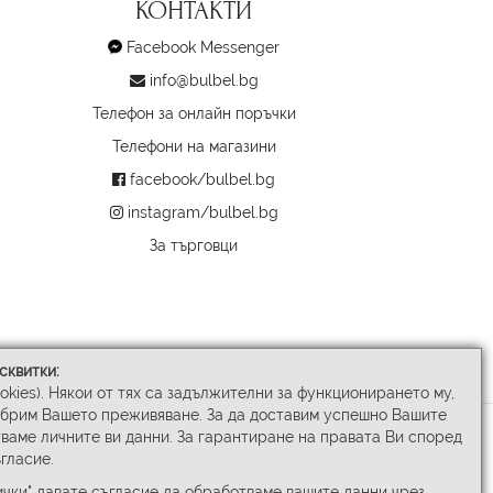
КОНТАКТИ
Facebook Messenger
info@bulbel.bg
Телефон за онлайн поръчки
Телефони на магазини
facebook/bulbel.bg
instagram/bulbel.bg
За търговци
сквитки:
ookies). Някои от тях са задължителни за функционирането му,
обрим Вашето преживяване. За да доставим успешно Вашите
ваме личните ви данни. За гарантиране на правата Ви според
гласие.
чки" давате съгласие да обработваме вашите данни чрез