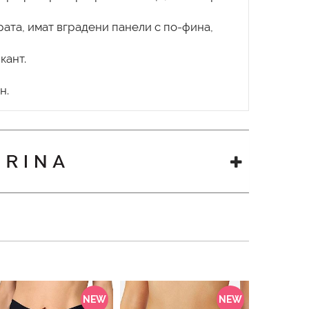
драта, имат вградени панели с по-фина,
кант.
NEW
NEW