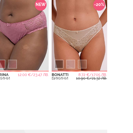
NEW
-20%
RINA
12.00 €/23.47 ЛВ.
BONATTI
8.72 €/17.05 ЛВ.
КИНИ
БИКИНИ
10.90 €/21.32 ЛВ.