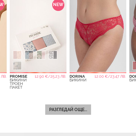
EW
NEW
 ЛВ.
PROMISE
12.90 €/25.23 ЛВ.
DORINA
12.00 €/23.47 ЛВ.
DO
БИКИНИ
БИКИНИ
БИ
ТРОЕН
ПАКЕТ
РАЗГЛЕДАЙ ОЩЕ...