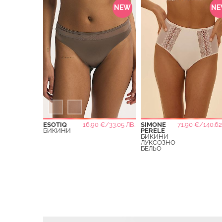
NEW
N
ESOTIQ
16.90 €/33.05 ЛВ.
SIMONE
71.90 €/140.62
БИКИНИ
PERELE
БИКИНИ
ЛУКСОЗНО
БЕЛЬО