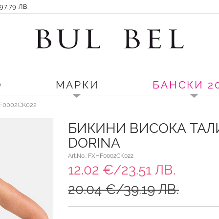
7.79 ЛВ.
О
МАРКИ
БАНСКИ 2
HF0002CK022
БИКИНИ ВИСОКА ТАЛИ
DORINA
Art.No.: FXHF0002CK022
12.02 €/23.51 ЛВ.
20.04 €/39.19 ЛВ.