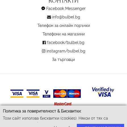
КОНТАКТИ
Facebook Messenger
info@bulbel.bg
Телефон за онлайн поръчки
Телефони на магазини
facebook/bulbel.bg
instagram/bulbel.bg
За търговци
Политика за поверителност & Бисквитки:
Този сайт използва бисквитки (cookies). Някои от тях са
© 2026 Бул-Бел ЕООД
задължителни за функционирането му, докато други ни
Всички права запазени