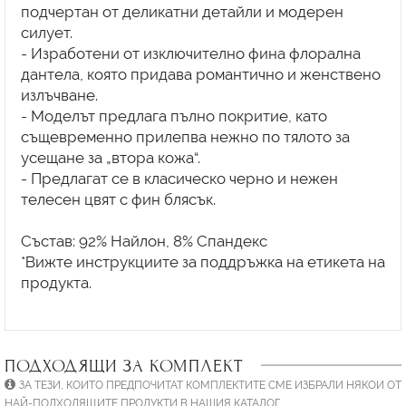
подчертан от деликатни детайли и модерен
силует.
- Изработени от изключително фина флорална
дантела, която придава романтично и женствено
излъчване.
- Моделът предлага пълно покритие, като
същевременно прилепва нежно по тялото за
усещане за „втора кожа“.
- Предлагат се в класическо черно и нежен
телесен цвят с фин блясък.
Състав: 92% Найлон, 8% Спандекс
*Вижте инструкциите за поддръжка на етикета на
продукта.
ПОДХОДЯЩИ ЗА КОМПЛЕКТ
ЗА ТЕЗИ, КОИТО ПРЕДПОЧИТАТ КОМПЛЕКТИТЕ СМЕ ИЗБРАЛИ НЯКОИ ОТ
НАЙ-ПОДХОДЯЩИТЕ ПРОДУКТИ В НАШИЯ КАТАЛОГ.