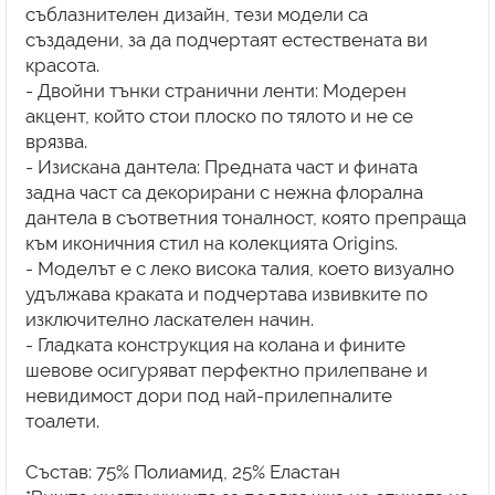
съблазнителен дизайн, тези модели са
създадени, за да подчертаят естествената ви
красота.
- Двойни тънки странични ленти: Модерен
акцент, който стои плоско по тялото и не се
врязва.
- Изискана дантела: Предната част и фината
задна част са декорирани с нежна флорална
дантела в съответния тоналност, която препраща
към иконичния стил на колекцията Origins.
- Моделът е с леко висока талия, което визуално
удължава краката и подчертава извивките по
изключително ласкателен начин.
- Гладката конструкция на колана и фините
шевове осигуряват перфектно прилепване и
невидимост дори под най-прилепналите
тоалети.
Състав: 75% Полиамид, 25% Еластан