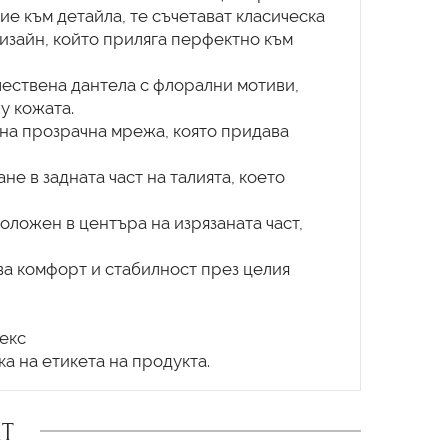
е към детайла, те съчетават класическа
изайн, който приляга перфектно към
чествена дантела с флорални мотиви,
у кожата.
ина прозрачна мрежа, която придава
не в задната част на талията, което
положен в центъра на изрязаната част,
ва комфорт и стабилност през целия
декс
Т