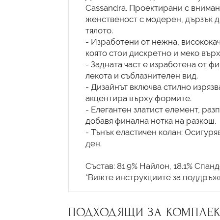
Cassandra. Проектирани с внимани
женственост с модерен, дързък д
тялото.
- Изработени от нежна, високока
която стои дискретно и меко върх
- Задната част е изработена от ф
лекота и съблазнителен вид.
- Дизайнът включва стилно изрязва
акцентира върху формите.
- Елегантен златист елемент, раз
добавя финална нотка на разкош.
- Тънък еластичен колан: Осигуря
ден.
Състав: 81.9% Найлон, 18.1% Спан
ПОДХОДЯЩИ ЗА КОМПЛЕК