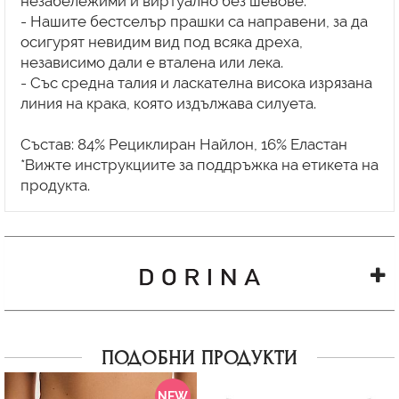
незабележими и виртуално без шевове.
- Нашите бестселър прашки са направени, за да
осигурят невидим вид под всяка дреха,
независимо дали е вталена или лека.
- Със средна талия и ласкателна висока изрязана
линия на крака, която издължава силуета.
Състав: 84% Рециклиран Найлон, 16% Еластан
*Вижте инструкциите за поддръжка на етикета на
ПОДОБНИ ПРОДУКТИ
NEW