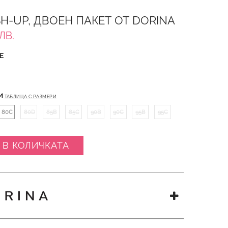
H-UP, ДВОЕН ПАКЕТ ОТ DORINA
ЛВ.
Е
И
ТАБЛИЦА С РАЗМЕРИ
80C
80D
85B
85C
90B
90C
95B
95C
 В КОЛИЧКАТА