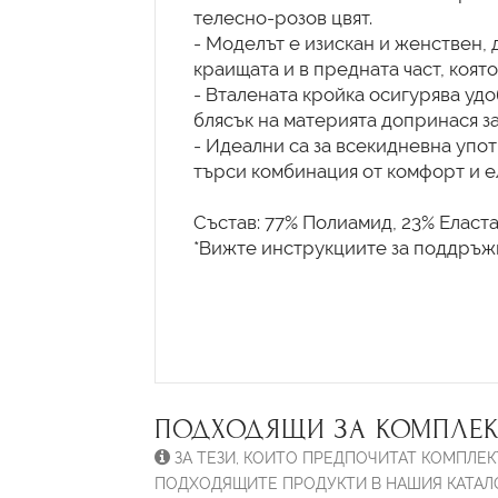
телесно-розов цвят.
- Моделът е изискан и женствен,
краищата и в предната част, коят
- Вталената кройка осигурява удо
блясък на материята допринася з
- Идеални са за всекидневна упот
търси комбинация от комфорт и е
Състав: 77% Полиамид, 23% Еласт
*Вижте инструкциите за поддръжк
ПОДХОДЯЩИ ЗА КОМПЛЕК
ЗА ТЕЗИ, КОИТО ПРЕДПОЧИТАТ КОМПЛЕК
ПОДХОДЯЩИТЕ ПРОДУКТИ В НАШИЯ КАТАЛО