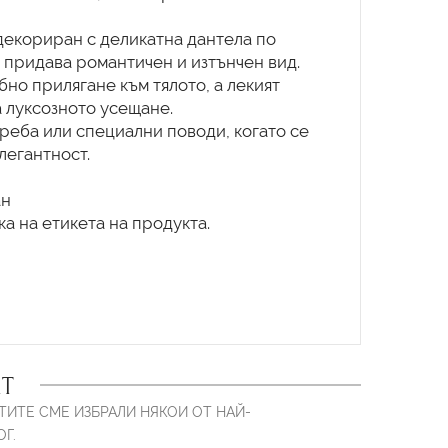
 декориран с деликатна дантела по
о придава романтичен и изтънчен вид.
бно прилягане към тялото, а лекият
а луксозното усещане.
реба или специални поводи, когато се
легантност.
ан
а на етикета на продукта.
Т
ТИТЕ СМЕ ИЗБРАЛИ НЯКОИ ОТ НАЙ-
Г.