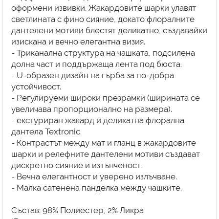
оформени извивки. Жакардовите шарки улавят
светлината с фино сияние, докато флоралните
дантелени мотиви блестят деликатно, създавайки
изискана и вечно елегантна визия.
- Триканална структура на чашката, подсилена
долна част и поддържаща лента под бюста.
- U-образен дизайн на гърба за по-добра
устойчивост.
- Регулируеми широки презрамки (ширината се
увеличава пропорционално на размера).
- екстуриран жакард и деликатна флорална
дантела Textronic.
- Контрастът между мат и гланц в жакардовите
шарки и релефните дантелени мотиви създават
дискретно сияние и изтънченост.
- Вечна елегантност и уверено излъчване.
- Малка сатенена панделка между чашките.
Състав: 98% Полиестер, 2% Ликра