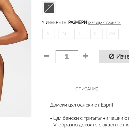
2. ИЗБЕРЕТЕ:
РАЗМЕРИ
ТАБЛИЦА С РАЗМЕРИ
S
M
L
XL
2XL
1
Изче
ОПИСАНИЕ
Дамски цял бански от Esprit.
- Цял бански с триъгълни чашки с
- V-образно деколте с акцент от 