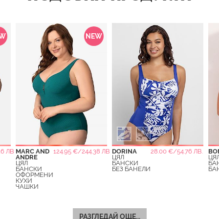
EW
NEW
6 ЛВ.
MARC AND
124.95 €/244.38 ЛВ.
DORINA
28.00 €/54.76 ЛВ.
BO
ANDRE
ЦЯЛ
ЦЯ
ЦЯЛ
БАНСКИ
БА
БАНСКИ
БЕЗ БАНЕЛИ
БА
ОФОРМЕНИ
КУХИ
ЧАШКИ
РАЗГЛЕДАЙ ОЩЕ...