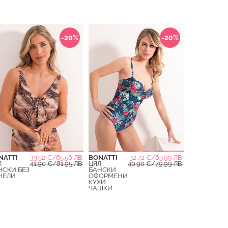
-20%
-20%
NATTI
33.52 €/65.56 ЛВ.
BONATTI
32.72 €/63.99 ЛВ.
Л
41.90 €/81.95 ЛВ.
ЦЯЛ
40.90 €/79.99 ЛВ.
НСКИ БЕЗ
БАНСКИ
НЕЛИ
ОФОРМЕНИ
КУХИ
ЧАШКИ