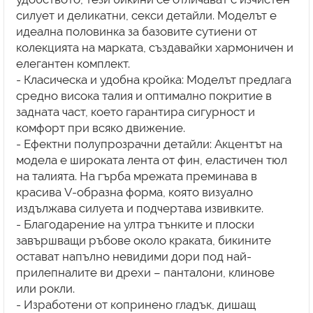
силует и деликатни, секси детайли. Моделът е
идеална половинка за базовите сутиени от
колекцията на марката, създавайки хармоничен и
елегантен комплект.
- Класическа и удобна кройка: Моделът предлага
средно висока талия и оптимално покритие в
задната част, което гарантира сигурност и
комфорт при всяко движение.
- Ефектни полупрозрачни детайли: Акцентът на
модела е широката лента от фин, еластичен тюл
на талията. На гърба мрежата преминава в
красива V-образна форма, която визуално
издължава силуета и подчертава извивките.
- Благодарение на ултра тънките и плоски
завършващи ръбове около краката, бикините
остават напълно невидими дори под най-
прилепналите ви дрехи – панталони, клинове
или рокли.
- Изработени от копринено гладък, дишащ