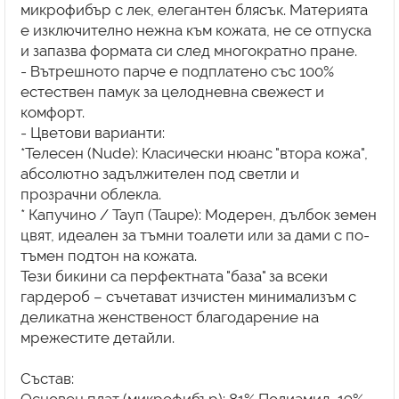
микрофибър с лек, елегантен блясък. Материята
е изключително нежна към кожата, не се отпуска
и запазва формата си след многократно пране.
- Вътрешното парче е подплатено със 100%
естествен памук за целодневна свежест и
комфорт.
- Цветови варианти:
*Телесен (Nude): Класически нюанс "втора кожа",
абсолютно задължителен под светли и
прозрачни облекла.
* Капучино / Тауп (Taupe): Модерен, дълбок земен
цвят, идеален за тъмни тоалети или за дами с по-
тъмен подтон на кожата.
Тези бикини са перфектната "база" за всеки
гардероб – съчетават изчистен минимализъм с
деликатна женственост благодарение на
мрежестите детайли.
Състав:
Основен плат (микрофибър): 81% Полиамид, 19%