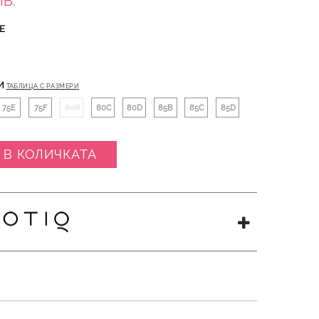
ЛВ.
Е
И
ТАБЛИЦА С РАЗМЕРИ
75E
75F
80B
80C
80D
85B
85C
85D
 В КОЛИЧКАТА