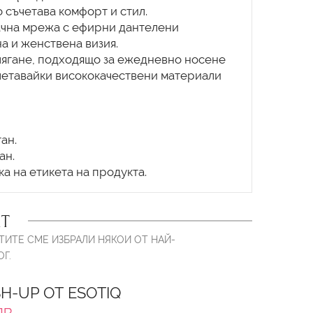
о съчетава комфорт и стил.
чна мрежа с ефирни дантелени
а и женствена визия.
лягане, подходящо за ежедневно носене
четавайки висококачествени материали
ан.
ан.
Т
ТИТЕ СМЕ ИЗБРАЛИ НЯКОИ ОТ НАЙ-
Г.
H-UP ОТ ESOTIQ