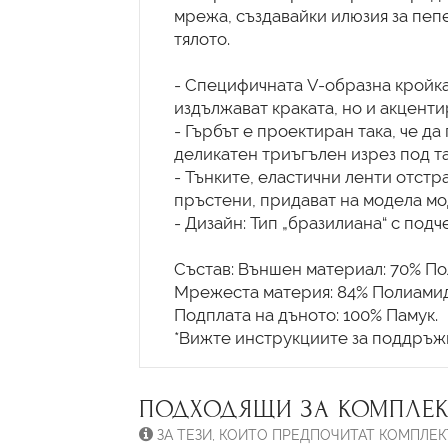
мрежа, създавайки илюзия за пеп
тялото.
- Специфичната V-образна кройка
издължават краката, но и акценти
- Гърбът е проектиран така, че д
деликатен триъгълен изрез под та
- Тънките, еластични ленти отст
пръстени, придават на модела мо
- Дизайн: Тип „бразилиана“ с подч
Състав: Външен материал: 70% По
Мрежеста материя: 84% Полиамид,
Подплата на дъното: 100% Памук.
ПОДХОДЯЩИ ЗА КОМПЛЕК
ЗА ТЕЗИ, КОИТО ПРЕДПОЧИТАТ КОМПЛЕК