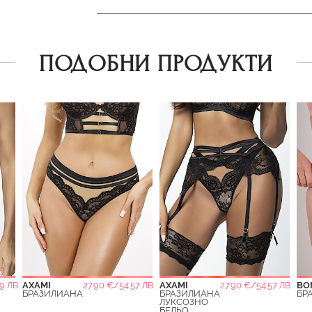
ПОДОБНИ ПРОДУКТИ
9 ЛВ.
AXAMI
27.90 €/54.57 ЛВ.
AXAMI
27.90 €/54.57 ЛВ.
BO
БРАЗИЛИАНА
БРАЗИЛИАНА
БР
ЛУКСОЗНО
БЕЛЬО