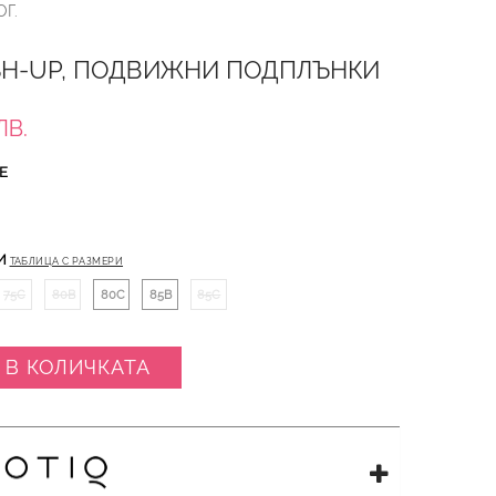
Г.
SH-UP, ПОДВИЖНИ ПОДПЛЪНКИ
ЛВ.
Е
И
ТАБЛИЦА С РАЗМЕРИ
75C
80B
80C
85B
85C
 В КОЛИЧКАТА