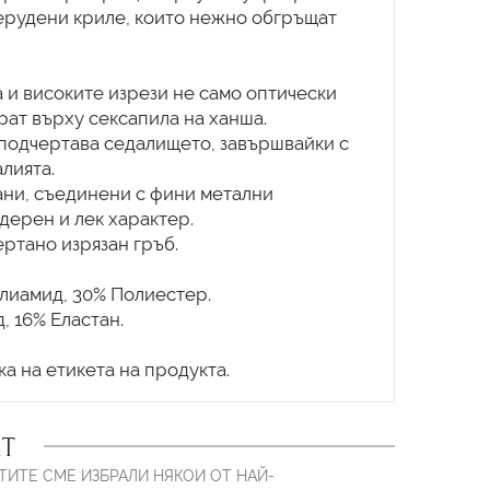
ерудени криле, които нежно обгръщат
 и високите изрези не само оптически
рат върху сексапила на ханша.
а подчертава седалището, завършвайки с
лията.
рани, съединени с фини метални
дерен и лек характер.
ертано изрязан гръб.
лиамид, 30% Полиестер.
 16% Еластан.
Т
ТИТЕ СМЕ ИЗБРАЛИ НЯКОИ ОТ НАЙ-