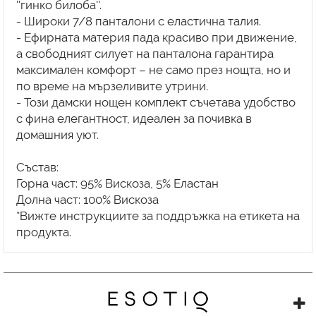
''гинко билоба''.
- Широки 7/8 панталони с еластична талия.
- Ефирната материя пада красиво при движение,
а свободният силует на панталона гарантира
максимален комфорт – не само през нощта, но и
по време на мързеливите утрини.
- Този дамски нощен комплект съчетава удобство
с фина елегантност, идеален за почивка в
домашния уют.
Състав:
Горна част: 95% Вискоза, 5% Еластан
Долна част: 100% Вискоза
*Вижте инструкциите за поддръжка на етикета на