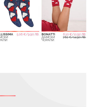
LLISSIMA
5.06 €/9.90 ЛВ.
BONATTI
6.10 €/11.92 ЛВ.
МСКИ
ДАМСКИ
7.62 €/14.90 ЛВ.
РАПИ
ЧОРАПИ