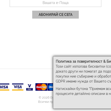
АБОНИРАЙ СЕ СЕГА
Политика за поверителност & Би
Този сайт използва бисквитки (c
докато други ни помагат да под
покупки ние събираме и обработ
GDPR имаме нужда от Вашето съ
Натискайки бутона "Приемам вси
процесите детайлно описани в 
© 2026 Бул-Бел ЕООД
Всички права запазени