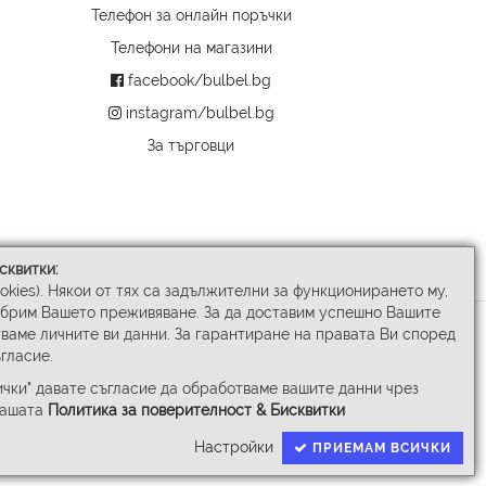
Телефон за онлайн поръчки
Телефони на магазини
facebook/bulbel.bg
instagram/bulbel.bg
За търговци
сквитки:
ookies). Някои от тях са задължителни за функционирането му,
обрим Вашето преживяване. За да доставим успешно Вашите
ваме личните ви данни. За гарантиране на правата Ви според
гласие.
чки" давате съгласие да обработваме вашите данни чрез
нашата
Политика за поверителност & Бисквитки
Настройки
ПРИЕМАМ ВСИЧКИ