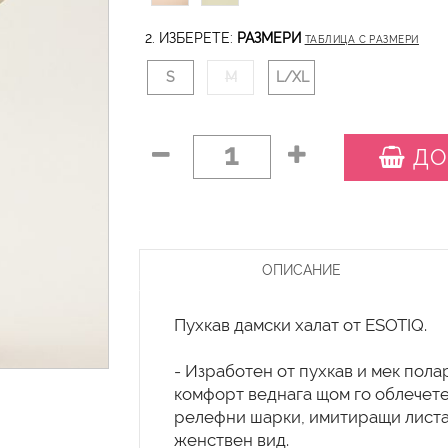
2. ИЗБЕРЕТЕ:
РАЗМЕРИ
ТАБЛИЦА С РАЗМЕРИ
S
M
L/XL
1
ДО
ОПИСАНИЕ
Пухкав дамски халат от ESOTIQ.
- Изработен от пухкав и мек пола
комфорт веднага щом го облечете.
релефни шарки, имитиращи листа 
женствен вид.