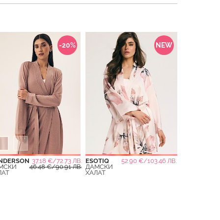
-20%
NEW
NDERSON
37.18 €/72.73 ЛВ.
ESOTIQ
52.90 €/103.46 ЛВ.
МСКИ
46.48 €/90.91 ЛВ.
ДАМСКИ
ЛАТ
ХАЛАТ