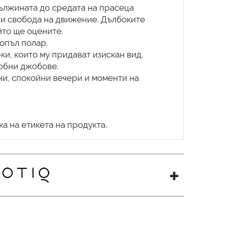
дължината до средата на прасеца
 и свобода на движение. Дълбоките
йто ще оцените.
опъл полар.
ки, които му придават изискан вид.
добни джобове.
ни, спокойни вечери и моменти на