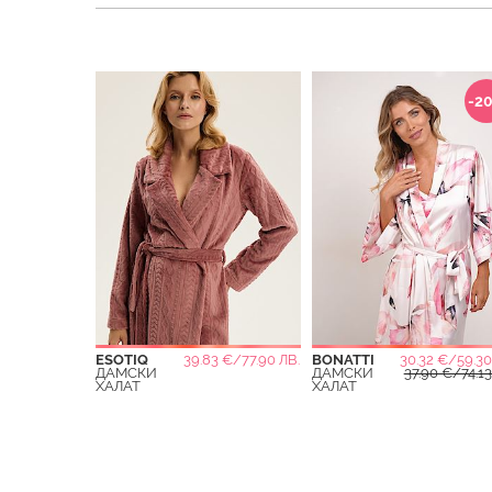
-2
ESOTIQ
39.83 €/77.90 ЛВ.
BONATTI
30.32 €/59.30
ДАМСКИ
ДАМСКИ
37.90 €/74.13
ХАЛАТ
ХАЛАТ