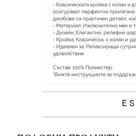
- Класическата кройка с колан и 
осигуряват перфектно прилягане
джобове са практичен детайл, ко
- Материал: Изключително мек и т
- Дизайн: Елегантни, релефни шар
- Кройка: Класическа, с колан и у
- Идеален за: Релаксиращи сутри
удоволствие.
Състав: 100% Полиестер.