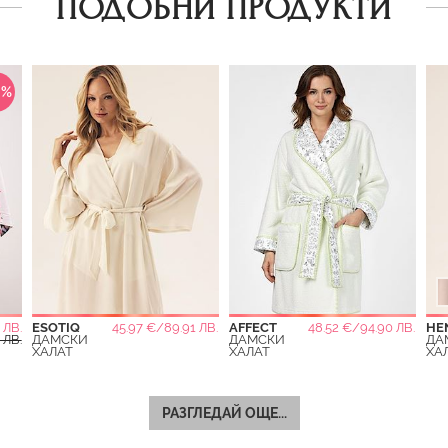
ПОДОБНИ ПРОДУКТИ
0%
 ЛВ.
ESOTIQ
45.97 €/89.91 ЛВ.
AFFECT
48.52 €/94.90 ЛВ.
HE
 ЛВ.
ДАМСКИ
ДАМСКИ
ДА
ХАЛАТ
ХАЛАТ
ХА
РАЗГЛЕДАЙ ОЩЕ...