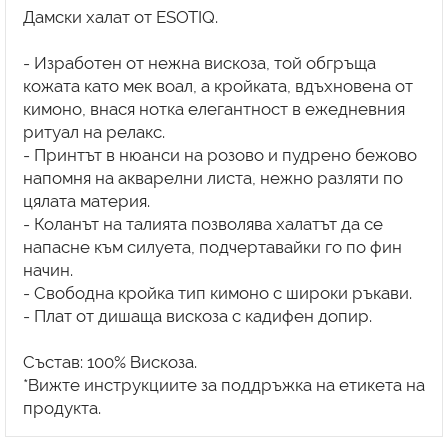
Дамски халат от ESOTIQ.
- Изработен от нежна вискоза, той обгръща
кожата като мек воал, а кройката, вдъхновена от
кимоно, внася нотка елегантност в ежедневния
ритуал на релакс.
- Принтът в нюанси на розово и пудрено бежово
напомня на акварелни листа, нежно разляти по
цялата материя.
- Коланът на талията позволява халатът да се
напасне към силуета, подчертавайки го по фин
начин.
- Свободна кройка тип кимоно с широки ръкави.
- Плат от дишаща вискоза с кадифен допир.
Състав: 100% Вискоза.
*Вижте инструкциите за поддръжка на етикета на