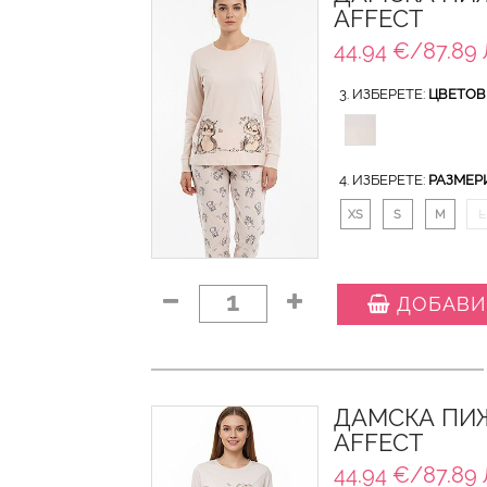
AFFECT
44.94 €/87.89 
3. ИЗБЕРЕТЕ:
ЦВЕТОВ
4. ИЗБЕРЕТЕ:
РАЗМЕР
XS
S
M
L
1
ДОБАВИ
ДАМСКА ПИЖ
AFFECT
44.94 €/87.89 