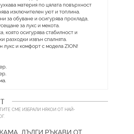
ухкава материя по цялата повърхност
урява изключителен уют и топлина.
ни за обуване и осигурява прохлада,
сещане за лукс и мекота.
а, която осигурява стабилност и
и разходки извън спалнята.
н лукс и комфорт с модела ZION!
ер.
ер.
Т
ТИТЕ СМЕ ИЗБРАЛИ НЯКОИ ОТ НАЙ-
Г.
АМА, ДЪЛГИ РЪКАВИ ОТ