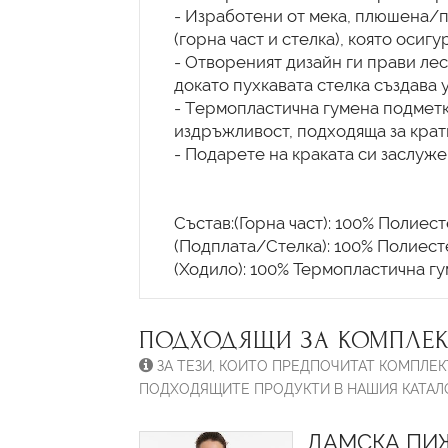
- Изработени от мека, плюшена/п
(горна част и стелка), която осиг
- Отвореният дизайн ги прави лес
докато пухкавата стелка създава у
- Tермопластична гумена подметк
издръжливост, подходяща за кратк
- Подарете на краката си заслуже
Състав:(Горна част): 100% Полиест
(Подплата/Стелка): 100% Полиест
ПОДХОДЯЩИ ЗА КОМПЛЕК
ЗА ТЕЗИ, КОИТО ПРЕДПОЧИТАТ КОМПЛЕК
ПОДХОДЯЩИТЕ ПРОДУКТИ В НАШИЯ КАТАЛО
ДАМСКА ПИЖ