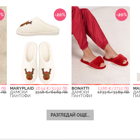
0%
-20%
-20%
 ЛВ.
MARYPLAID
26.54 €/51.92 ЛВ.
BONATTI
13.86 €/27.12 ЛВ.
MA
 ЛВ.
ДАМСКИ
33.18 €/64.89 ЛВ.
ДАМСКИ
17.33 €/33.89 ЛВ.
ДА
ПАНТОФИ
ПАНТОФИ
ПА
РАЗГЛЕДАЙ ОЩЕ...