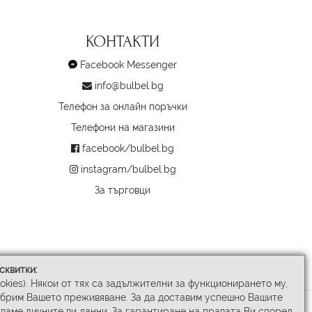
КОНТАКТИ
Facebook Messenger
info@bulbel.bg
Телефон за онлайн поръчки
Телефони на магазини
facebook/bulbel.bg
instagram/bulbel.bg
За търговци
сквитки:
ookies). Някои от тях са задължителни за функционирането му,
обрим Вашето преживяване. За да доставим успешно Вашите
ваме личните ви данни. За гарантиране на правата Ви според