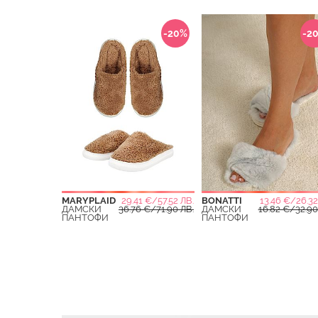
-20%
-2
MARYPLAID
29.41 €/57.52 ЛВ.
BONATTI
13.46 €/26.32
ДАМСКИ
36.76 €/71.90 ЛВ.
ДАМСКИ
16.82 €/32.90
ПАНТОФИ
ПАНТОФИ