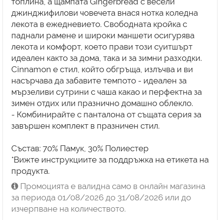
топлина, а щампата Gingerbread с весели
джинджифилови човечета внася нотка коледна
лекота в ежедневието. Свободната кройка с
паднали рамене и широки маншети осигурява
лекота и комфорт, което прави този суитшърт
идеален както за дома, така и за зимни разходки.
Cinnamon е стил, който обгръща, излъчва и ви
насърчава да забавите темпото - идеален за
мързеливи сутрини с чаша какао и перфектна за
зимен отдих или празнично домашно облекло.
- Комбинирайте с панталона от същата серия за
завършен комплект в празничен стил.
Състав: 70% Памук, 30% Полиестер
*Вижте инструкциите за поддръжка на етикета на
Промоцията е валидна само в онлайн магазина
за периода 01/08/2026 до 31/08/2026 или до
изчерпване на количеството.