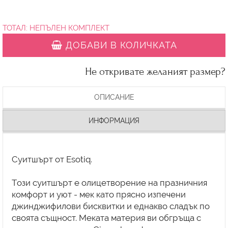
ТОТАЛ:
НЕПЪЛЕН КОМПЛЕКТ
ДОБАВИ В КОЛИЧКАТА
Не откривате желаният размер?
ОПИСАНИЕ
ИНФОРМАЦИЯ
Суитшърт от Esotiq.
Tози суитшърт е олицетворение на празничния
комфорт и уют - мек като прясно изпечени
джинджифилови бисквитки и еднакво сладък по
своята същност. Меката материя ви обгръща с