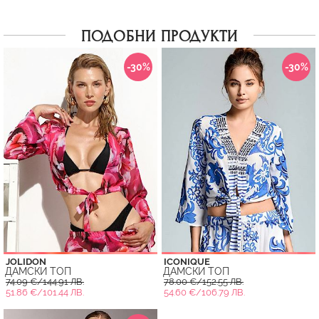
ПОДОБНИ ПРОДУКТИ
-30%
-30%
JOLIDON
ICONIQUE
ДАМСКИ ТОП
ДАМСКИ ТОП
74.09 €/144.91 ЛВ.
78.00 €/152.55 ЛВ.
51.86 €/101.44 ЛВ.
54.60 €/106.79 ЛВ.