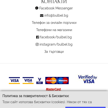
КОНТАКТИ
Facebook Messenger
info@bulbel.bg
Телефон за онлайн поръчки
Телефони на магазини
facebook/bulbel.bg
instagram/bulbel.bg
За търговци
Политика за поверителност & Бисквитки:
Този сайт използва бисквитки (cookies). Някои от тях са
© 2026 Бул-Бел ЕООД
задължителни за функционирането му, докато други ни
Всички права запазени