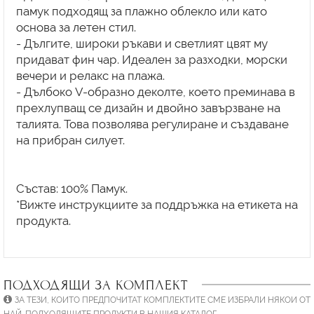
памук подходящ за плажно облекло или като
основа за летен стил.
- Дългите, широки ръкави и светлият цвят му
придават фин чар. Идеален за разходки, морски
вечери и релакс на плажа.
- Дълбоко V-образно деколте, което преминава в
прехлупващ се дизайн и двойно завързване на
талията. Това позволява регулиране и създаване
на прибран силует.
Състав: 100% Памук.
*Вижте инструкциите за поддръжка на етикета на
продукта.
ПОДХОДЯЩИ ЗА КОМПЛЕКТ
ЗА ТЕЗИ, КОИТО ПРЕДПОЧИТАТ КОМПЛЕКТИТЕ СМЕ ИЗБРАЛИ НЯКОИ ОТ
НАЙ-ПОДХОДЯЩИТЕ ПРОДУКТИ В НАШИЯ КАТАЛОГ.