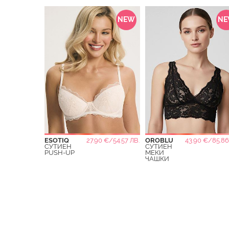
NEW
N
ESOTIQ
27.90 €/54.57 ЛВ.
OROBLU
43.90 €/85.86
СУТИЕН
СУТИЕН
PUSH-UP
МЕКИ
ЧАШКИ