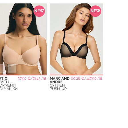
NEW
NEW
OTIQ
37.90 €/74.13 ЛВ.
MARC AND
60.28 €/117.90 ЛВ.
ТИЕН
ANDRE
ОРМЕНИ
СУТИЕН
ХИ ЧАШКИ
PUSH-UP