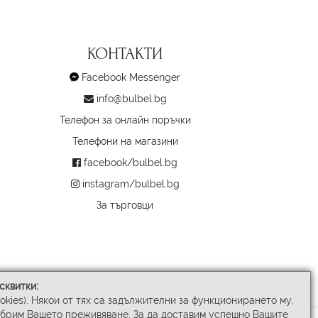
КОНТАКТИ
Facebook Messenger
info@bulbel.bg
Телефон за онлайн поръчки
Телефони на магазини
facebook/bulbel.bg
instagram/bulbel.bg
За търговци
сквитки:
ookies). Някои от тях са задължителни за функционирането му,
обрим Вашето преживяване. За да доставим успешно Вашите