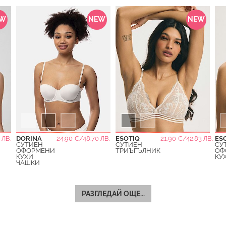
EW
NEW
NEW
 ЛВ.
DORINA
24.90 €/48.70 ЛВ.
ESOTIQ
21.90 €/42.83 ЛВ.
ES
СУТИЕН
СУТИЕН
СУ
ОФОРМЕНИ
ТРИЪГЪЛНИК
ОФ
КУХИ
КУ
ЧАШКИ
РАЗГЛЕДАЙ ОЩЕ...