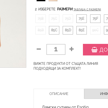
2. ИЗБЕРЕТЕ:
РАЗМЕРИ
ТАБЛИЦА С РАЗМЕРИ
75B
75C
75D
75E
75F
7
85B
85C
85D
85E
90C
9
1
ДО
ВИЖТЕ ПРОДУКТИ ОТ СЪЩАТА ЛИНИЯ
ПОДХОДЯЩИ ЗА КОМПЛЕКТ!
ОПИСАНИЕ
ИНФ
Дамски сутиен от Esotiq.