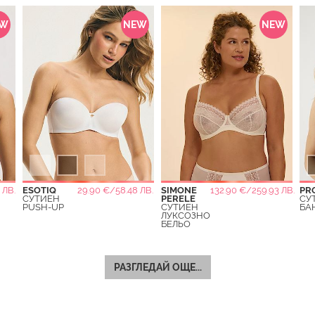
EW
NEW
NEW
 ЛВ.
ESOTIQ
29.90 €/58.48 ЛВ.
SIMONE
132.90 €/259.93 ЛВ.
PR
СУТИЕН
PERELE
СУ
PUSH-UP
СУТИЕН
БА
ЛУКСОЗНО
БЕЛЬО
РАЗГЛЕДАЙ ОЩЕ...