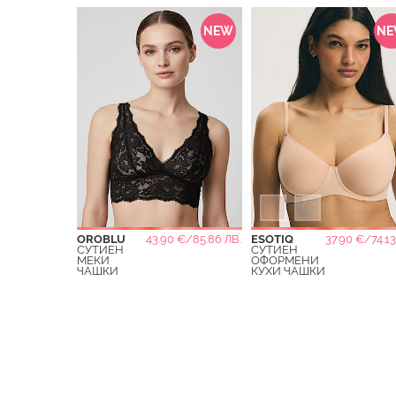
NEW
N
OROBLU
43.90 €/85.86 ЛВ.
ESOTIQ
37.90 €/74.13
СУТИЕН
СУТИЕН
МЕКИ
ОФОРМЕНИ
ЧАШКИ
КУХИ ЧАШКИ