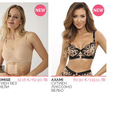
NEW
NEW
OMISE
32.16 €/62.90 ЛВ.
AXAMI
60.90 €/119.11 ЛВ.
ТИЕН БЕЗ
СУТИЕН
НЕЛИ
ЛУКСОЗНО
БЕЛЬО