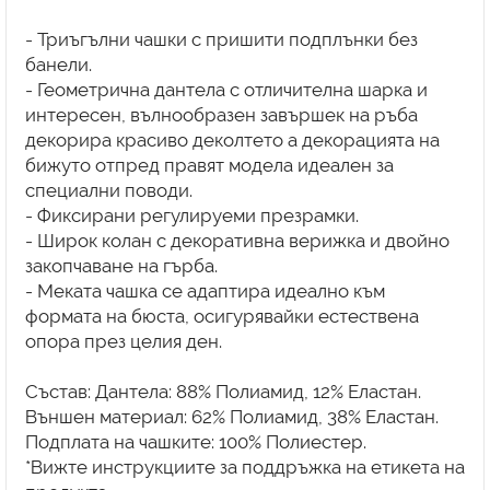
- Триъгълни чашки с пришити подплънки без
банели.
- Геометрична дантела с отличителна шарка и
интересен, вълнообразен завършек на ръба
декорира красиво деколтето а декорацията на
бижуто отпред правят модела идеален за
специални поводи.
- Фиксирани регулируеми презрамки.
- Широк колан с декоративна верижка и двойно
закопчаване на гърба.
- Меката чашка се адаптира идеално към
формата на бюста, осигурявайки естествена
опора през целия ден.
Състав: Дантела: 88% Полиамид, 12% Еластан.
Външен материал: 62% Полиамид, 38% Еластан.
Подплата на чашките: 100% Полиестер.
*Вижте инструкциите за поддръжка на етикета на