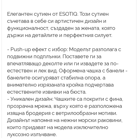
Елегантен сутиен от ESOTIQ. Този сутиен
съчетава в себе си артистичен дизайн и
функционалност, създаден за жената, която
държи на детайлите и перфектния силует.
- Push-up ефект с избор: Моделът разполага с
подвижни подплънки. Поставете ги за
впечатляващо деколте или ги извадете за по-
естествен и лек вид. Оформена чашка с банели -
банелите осигуряват стабилна опора, а
внимателно изрязаната кройка подчертава
естествените извивки на бюста.
- Уникален дизайн: Чашките са покрити с фина,
прозрачна мрежа, върху която е разположена
изящна бродерия с ветрилообразни мотиви.
Дизайнът напомня на нежни морски раковини,
които придават на модела изключително
луксозно излъчване.