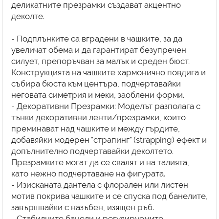
деликатните презрамки създават акцентно
деколте.
- Подплънките са вградени в чашките, за да
увеличат обема и да гарантират безупречен
силует, препоръчван за малък и среден бюст.
Конструкцията на чашките хармонично повдига и
събира бюста към центъра, подчертавайки
неговата симетрия и меки, заоблени форми.
- Декоративни Презрамки: Моделът разполага с
тънки декоративни ленти/презрамки, които
преминават над чашките и между гърдите,
добавяйки модерен "страпинг" (strapping) ефект и
допълнително подчертавайки деколтето.
Презрамките могат да се свалят и на талията,
като нежно подчертаване на фигурата.
- Изисканата дантела с флорален или листен
мотив покрива чашките и се спуска под банелите,
завършвайки с назъбен, изящен ръб.
- Стабилните банели и регулируемите,