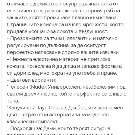
отличава с деликатна полупрозрачна лента от
еластичен тюл, разположена по горния ръб на
чашките, която преминава плавно към колана.
Страничните крилца са изцяло мрежести, което
придава усещане за лекота и въздушност.
- Презрамките са тънки, елегантни и напълно
регулируеми по дължина, за да осигурят
перфектно напасване спрямо вашите извивки.
- Нежната еластична материя не притиска
кожата, позволява ѝ да диша и запазва формата
си дори след многократна употреба и пране.
- Цветови варианти:
*Телесен (Nude): Универсален, незабележим под
светли дрехи нюанс, който перфектно се слива с
тена.
*Капучино / Тауп (Taupe): Дълбок, изискан земен
цвят – страхотна алтернатива за модерен
класически комплект.
- Подходящ за: Дами, които търсят сигурна