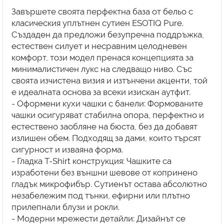
Завършете своята перфектна база от бельо с
класическия уплътнен сутиен ESOTIQ Pure.
Създаден да предложи безупречна поддръжка,
естествен силует и несравним целодневен
комфорт, този модел пренася концепцията за
минималистичен лукс на следващо ниво. Със
своята изчистена визия и изтънчени акценти, той
е идеалната основа за всеки изискан аутфит.
- Оформени кухи чашки с банели: Формованите
чашки осигуряват стабилна опора, перфектно и
естествено заобляне на бюста, без да добавят
излишен обем. Подходящ за дами, които търсят
сигурност и изваяна форма.
- Гладка T-Shirt конструкция: Чашките са
изработени без външни шевове от копринено
гладък микрофибър. Сутиенът остава абсолютно
незабележим под тънки, ефирни или плътно
прилепнали блузи и рокли.
- Модерни мрежести детайли: Дизайнът се