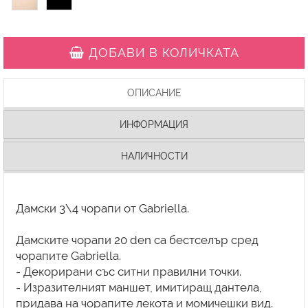
ДОБАВИ В КОЛИЧКАТА
ОПИСАНИЕ
ИНФОРМАЦИЯ
НАЛИЧНОСТИ
Дамски 3\4 чорапи от Gabriella.
Дамските чорапи 20 den са бестселър сред
чорапите Gabriella.
- Декорирани със ситни правилни точки.
- Изразителният маншет, имитиращ дантела,
придава на чорапите лекота и момичешки вид.