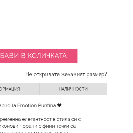
БАВИ В КОЛИЧКАТА
Не откривате желаният размер?
ОРМАЦИЯ
НАЛИЧНОСТИ
briella Emotion Puntina 🖤
ременна елегантност в стила си с
ликонови Чорапи с фини точки са
тен акцент към всеки тоалет.