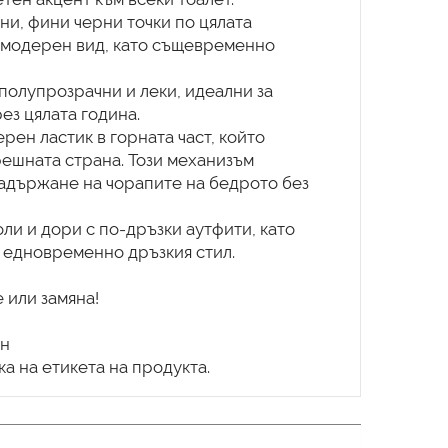
ни, фини черни точки по цялата
и модерен вид, като същевременно
 полупрозрачни и леки, идеални за
ез цялата година.
рен ластик в горната част, който
решната страна. Този механизъм
адържане на чорапите на бедрото без
оли и дори с по-дръзки аутфити, като
и едновременно дръзкия стил.
 или замяна!
ан