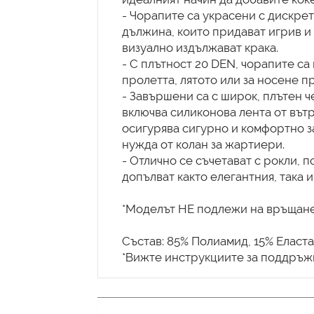
- Чорапите са украсени с дискрет
дължина, които придават игрив 
визуално издължават крака.
- С плътност 20 DEN, чорапите са
пролетта, лятото или за носене пр
- Завършени са с широк, плътен че
включва силиконова лента от вът
осигурява сигурно и комфортно з
нужда от колан за жартиери.
- Отлично се съчетават с рокли, п
допълват както елегантния, така 
*Моделът НЕ подлежи на връщане
Състав: 85% Полиамид, 15% Еласт