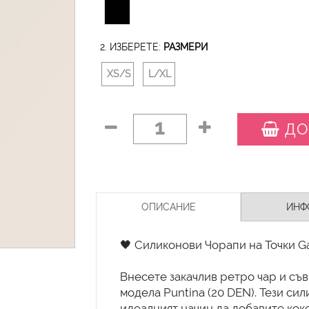
2. ИЗБЕРЕТЕ:
РАЗМЕРИ
XS/S
L/XL
1
ДО
ОПИСАНИЕ
ИНФ
🖤 Силиконови Чорапи на Точки Ga
Внесете закачлив ретро чар и съв
модела Puntina (20 DEN). Тези си
идеалният начин да добавите коке