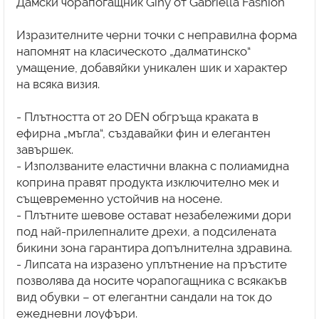
Дамски чорапогащник Giny от Gabriella Fashion
Изразителните черни точки с неправилна форма
напомнят на класическото „далматинско“
умащение, добавяйки уникален шик и характер
на всяка визия.
- Плътността от 20 DEN обгръща краката в
ефирна „мъгла“, създавайки фин и елегантен
завършек.
- Използваните еластични влакна с полиамидна
коприна правят продукта изключително мек и
същевременно устойчив на носене.
- Плътните шевове остават незабележими дори
под най-прилепналите дрехи, а подсилената
бикини зона гарантира допълнителна здравина.
- Липсата на изразено уплътнение на пръстите
позволява да носите чорапогащника с всякакъв
вид обувки – от елегантни сандали на ток до
ежедневни лоуфъри.