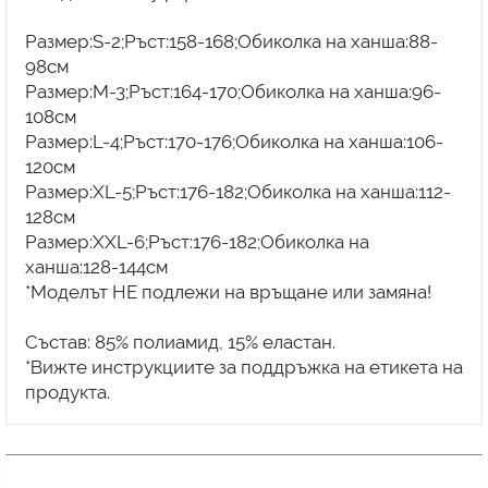
Размер:S-2;Ръст:158-168;Обиколка на ханша:88-
98см
Размер:M-3;Ръст:164-170;Обиколка на ханша:96-
108см
Размер:L-4;Ръст:170-176;Обиколка на ханша:106-
120см
Размер:XL-5;Ръст:176-182;Обиколка на ханша:112-
128см
Размер:XXL-6;Ръст:176-182;Обиколка на
ханша:128-144см
*Моделът НЕ подлежи на връщане или замяна!
Състав: 85% полиамид, 15% еластан.
*Вижте инструкциите за поддръжка на етикета на