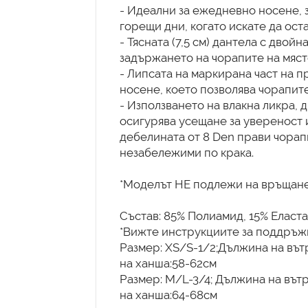
- Идеални за ежедневно носене, з
горещи дни, когато искате да ост
- Тясната (7,5 см) дантела с двой
задържането на чорапите на мяст
- Липсата на маркирана част на 
носене, което позволява чорапите
- Използването на влакна ликра,
осигурява усещане за увереност и
дебелината от 8 Den прави чорап
незабележими по крака.
*Моделът НЕ подлежи на връщане
Състав: 85% Полиамид, 15% Еласта
*Вижте инструкциите за поддръжк
Размер: XS/S-1/2;Дължина на вътр
на ханша:58-62см
Размер: М/L-3/4; Дължина на вът
на ханша:64-68см