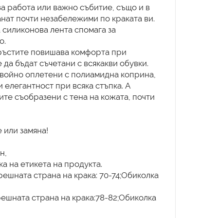
а работа или важно събитие, също и в
анат почти незабележими по краката ви.
на силиконова лента спомага за
о.
пръстите повишава комфорта при
 да бъдат съчетани с всякакви обувки.
 двойно оплетени с полиамидна коприна,
 елегантност при всяка стъпка. А
ите съобразени с тена на кожата, почти
 или замяна!
н,
а на етикета на продукта.
ешната страна на крака: 70-74;Обиколка
решната страна на крака:78-82;Обиколка