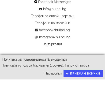
Facebook Messenger
info@bulbel.bg
Телефон за онлайн поръчки
Телефони на магазини
facebook/bulbel.bg
instagram/bulbel.bg
За търговци
Политика за поверителност & Бисквитки:
Този сайт използва бисквитки (cookies). Някои от тях са
задължителни за функционирането му, докато други ни
Настройки
ПРИЕМАМ ВСИЧКИ
помагат да подобрим Вашето преживяване. За да доставим
успешно Вашите покупки ние събираме и обработваме
личните ви данни. За гарантиране на правата Ви според GDPR
имаме нужда от Вашето съгласие.
© 2026 Бул-Бел ЕООД
Натискайки бутона "Приемам всички" давате съгласие да
Всички права запазени
обработваме вашите данни чрез процесите детайлно описани