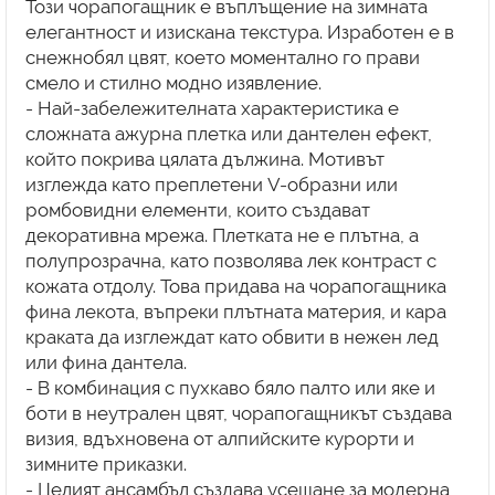
Този чорапогащник е въплъщение на зимната
елегантност и изискана текстура. Изработен е в
снежнобял цвят, което моментално го прави
смело и стилно модно изявление.
- Най-забележителната характеристика е
сложната ажурна плетка или дантелен ефект,
който покрива цялата дължина. Мотивът
изглежда като преплетени V-образни или
ромбовидни елементи, които създават
декоративна мрежа. Плетката не е плътна, а
полупрозрачна, като позволява лек контраст с
кожата отдолу. Това придава на чорапогащника
фина лекота, въпреки плътната материя, и кара
краката да изглеждат като обвити в нежен лед
или фина дантела.
- В комбинация с пухкаво бяло палто или яке и
боти в неутрален цвят, чорапогащникът създава
визия, вдъхновена от алпийските курорти и
зимните приказки.
- Целият ансамбъл създава усещане за модерна