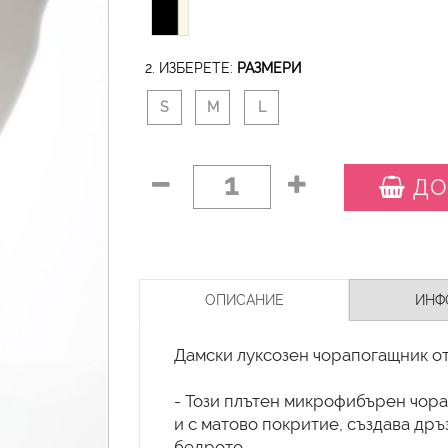
2. ИЗБЕРЕТЕ:
РАЗМЕРИ
S
M
L
1
ДО
ОПИСАНИЕ
ИНФ
Дамски луксозен чорапогащник от 
- Този плътен микрофибърен чора
и с матово покритие, създава дръ
бедрото.