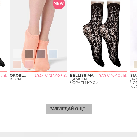
NEW
 ЛВ.
OROBLU
13.24 €/25.90 ЛВ.
BELLISSIMA
3.53 €/6.90 ЛВ.
SIA
КЪСИ
ДАМСКИ
ДА
ЧОРАПИ КЪСИ
ЧО
КЪ
РАЗГЛЕДАЙ ОЩЕ...