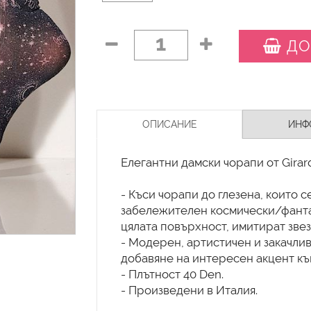
1
ДО
ОПИСАНИЕ
ИНФ
Елегантни дамски чорапи от Girard
- Къси чорапи до глезена, които 
забележителен космически/фанта
цялата повърхност, имитират звез
- Модерен, артистичен и закачлив
добавяне на интересен акцент къ
- Плътност 40 Den.
- Произведени в Италия.