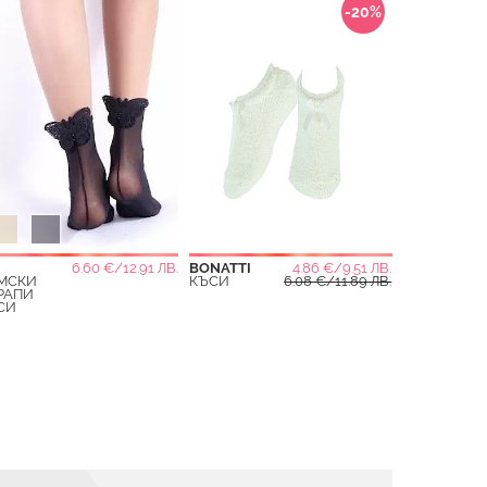
-20%
6.60 €/12.91 ЛВ.
BONATTI
4.86 €/9.51 ЛВ.
МСКИ
КЪСИ
6.08 €/11.89 ЛВ.
РАПИ
СИ