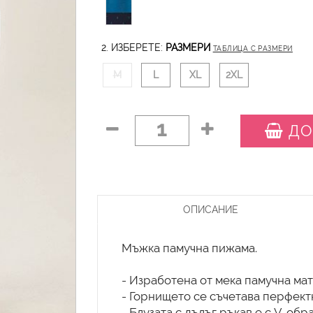
2. ИЗБЕРЕТЕ:
РАЗМЕРИ
ТАБЛИЦА С РАЗМЕРИ
M
L
XL
2XL
1
ДО
ОПИСАНИЕ
Мъжка памучна пижама.
- Изработена от мека памучна мат
- Горнището се съчетава перфект
- Блузата с дълъг ръкав е с V-об