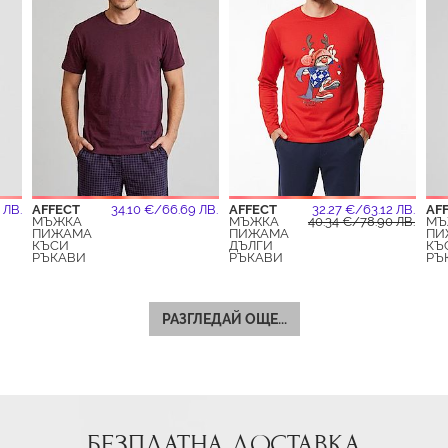
 ЛВ.
AFFECT
34.10 €/66.69 ЛВ.
AFFECT
32.27 €/63.12 ЛВ.
AF
МЪЖКА
МЪЖКА
40.34 €/78.90 ЛВ.
МЪ
ПИЖАМА
ПИЖАМА
ПИ
КЪСИ
ДЪЛГИ
КЪ
РЪКАВИ
РЪКАВИ
РЪ
РАЗГЛЕДАЙ ОЩЕ...
БЕЗПЛАТНА ДОСТАВКА