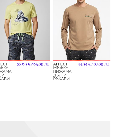
FECT
33.69 €/65.89 ЛВ.
AFFECT
44.94 €/87.89 ЛВ.
ЖКА
МЪЖКА
ЖАМА
ПИЖАМА
СИ
ДЪЛГИ
КАВИ
РЪКАВИ