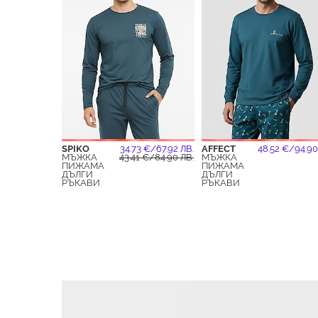
SPIKO
34.73 €/67.92 ЛВ.
AFFECT
48.52 €/94.90
МЪЖКА
43.41 €/84.90 ЛВ.
МЪЖКА
ПИЖАМА
ПИЖАМА
ДЪЛГИ
ДЪЛГИ
РЪКАВИ
РЪКАВИ