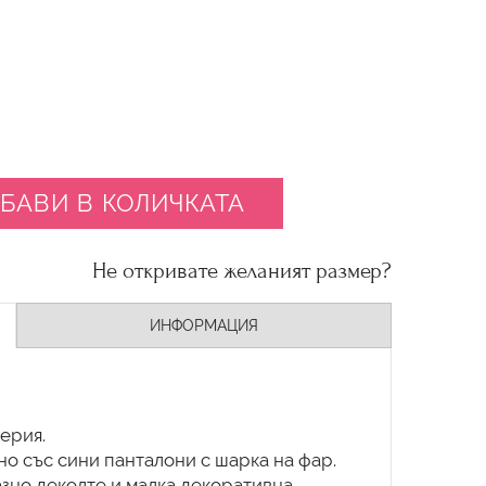
БАВИ В КОЛИЧКАТА
Не откривате желаният размер?
ИНФОРМАЦИЯ
ерия.
но със сини панталони с шарка на фар.
разно деколте и малка декоративна