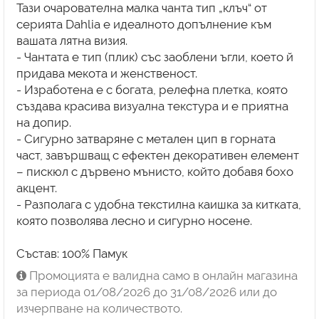
Тази очарователна малка чанта тип „клъч“ от
серията Dahlia е идеалното допълнение към
вашата лятна визия.
- Чантата е тип (плик) със заоблени ъгли, което й
придава мекота и женственост.
- Изработена е с богата, релефна плетка, която
създава красива визуална текстура и е приятна
на допир.
- Сигурно затваряне с метален цип в горната
част, завършващ с ефектен декоративен елемент
– пискюл с дървено мънисто, който добавя бохо
акцент.
- Разполага с удобна текстилна каишка за китката,
която позволява лесно и сигурно носене.
Състав: 100% Памук
Промоцията е валидна само в онлайн магазина
за периода 01/08/2026 до 31/08/2026 или до
изчерпване на количеството.