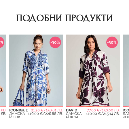
ПОДОБНИ ПРОДУКТИ
0%
-30%
-30%
 ЛВ.
ICONIQUE
81.20 €/158.81 ЛВ.
DAVID
77.00 €/150.60 ЛВ.
IC
 ЛВ.
ДАМСКА
116.00 €/226.88 ЛВ.
ДАМСКА
110.00 €/215.14 ЛВ.
ДА
РОКЛЯ
РОКЛЯ
РО