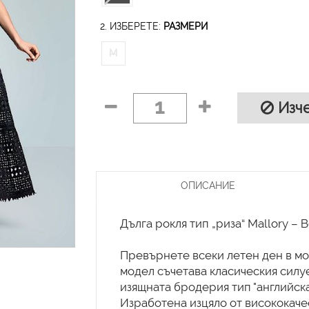
2. ИЗБЕРЕТЕ:
РАЗМЕРИ
M
1
Изче
ОПИСАНИЕ
Дълга рокля тип „риза“ Mallory – 
Превърнете всеки летен ден в мод
модел съчетава класическия силуе
изящната бродерия тип "английска 
Изработена изцяло от висококаче