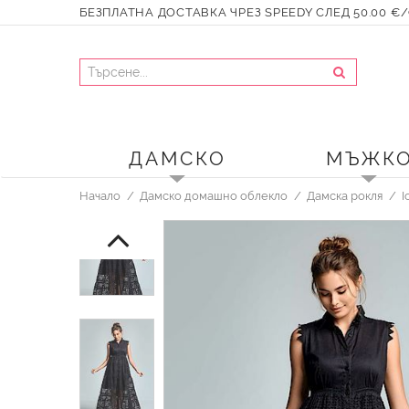
БЕЗПЛАТНА ДОСТАВКА ЧРЕЗ SPEEDY СЛЕД 50.00 €/9
ДАМСКО
МЪЖК
Начало
Дамско домашно облекло
Дамска рокля
I