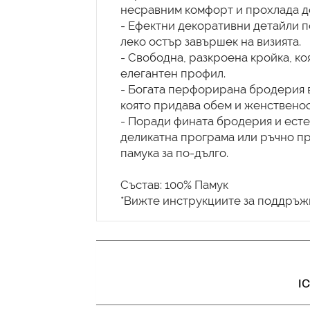
несравним комфорт и прохлада д
- Ефектни декоративни детайли п
леко остър завършек на визията.
- Свободна, разкроена кройка, к
елегантен профил.
- Богата перфорирана бродерия в
която придава обем и женственос
- Поради фината бродерия и есте
деликатна програма или ръчно пра
памука за по-дълго.
Състав: 100% Памук