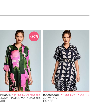
-30%
ONIQUE
111.30 €/217.68 ЛВ.
ICONIQUE
86.00 €/168.20 ЛВ.
МСКА
159.00 €/310.98 ЛВ.
ДАМСКА
КЛЯ
РОКЛЯ