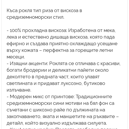
Къса рокля тип риза от вискоза в
средиземноморски стил.
- 100% прохладна вискоза: Изработена от мека,
лека и естествено дишаща вискоза, която пада
ефирно и създава приятно охлаждащо усещане
върху кожата – перфектна за горещите летни
месеци.
- Изящни акценти: Роклята се отличава с красиви,
богати бродерии и деликатни пайети около
деколтето в предната част, които улавят
светлината и придават луксозно, бутиково
излъчване.
- Модерен микс от принтове: Традиционните
средиземноморски сини мотиви на бял фон са
съчетани с шикозно райе по дължината на
закопчаването, яката и маншетите на ръкавите –
детайл, който визуално издължава силуета.