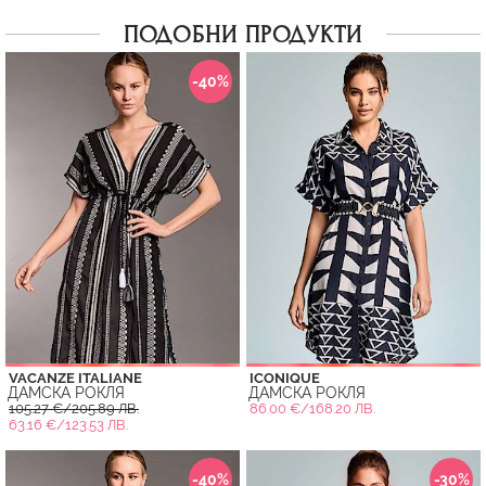
ПОДОБНИ ПРОДУКТИ
-40%
VACANZE ITALIANE
ICONIQUE
ДАМСКА РОКЛЯ
ДАМСКА РОКЛЯ
105.27 €/205.89 ЛВ.
86.00 €/168.20 ЛВ.
63.16 €/123.53 ЛВ.
-40%
-30%