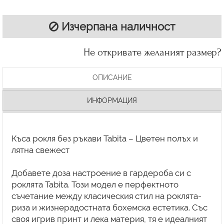
Изчерпана наличност
Не откривате желаният размер?
ОПИСАНИЕ
ИНФОРМАЦИЯ
Къса рокля без ръкави Tabita – Цветен полъх и
лятна свежест
Добавете доза настроение в гардероба си с
роклята Tabita. Този модел е перфектното
съчетание между класическия стил на роклята-
риза и жизнерадостната бохемска естетика. Със
своя игрив принт и лека материя, тя е идеалният