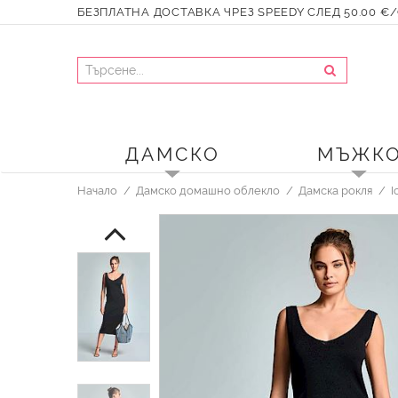
БЕЗПЛАТНА ДОСТАВКА ЧРЕЗ SPEEDY СЛЕД 50.00 €/9
ДАМСКО
МЪЖК
Начало
Дамско домашно облекло
Дамска рокля
I