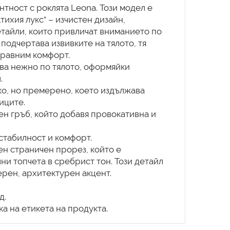
нтност с роклята Leona. Този модел е
ихия лукс“ – изчистен дизайн,
тайли, които привличат вниманието по
подчертава извивките на тялото, тя
сравним комфорт.
ва нежно по тялото, оформяйки
.
ко, но премерено, което издължава
иците.
ен гръб, който добавя провокативна и
стабилност и комфорт.
ен страничен прорез, който е
ни топчета в сребрист тон. Този детайл
ерен, архитектурен акцент.
д.