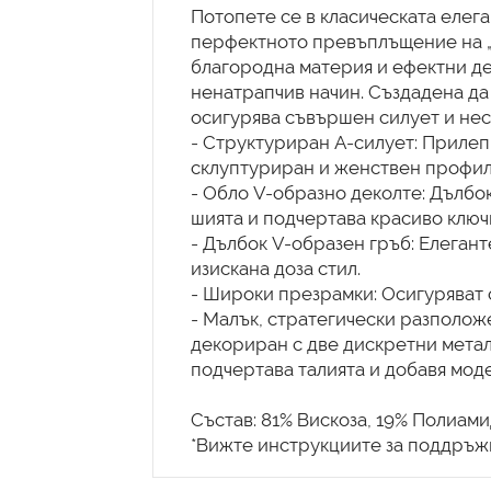
Потопете се в класическата елега
перфектното превъплъщение на „т
благородна материя и ефектни де
ненатрапчив начин. Създадена да 
осигурява съвършен силует и не
- Структуриран A-силует: Прилеп
склуптуриран и женствен профил
- Обло V-образно деколте: Дълбо
шията и подчертава красиво ключ
- Дълбок V-образен гръб: Елегант
изискана доза стил.
- Широки презрамки: Осигуряват 
- Малък, стратегически разполож
декориран с две дискретни метал
подчертава талията и добавя мод
Състав: 81% Вискоза, 19% Полиами