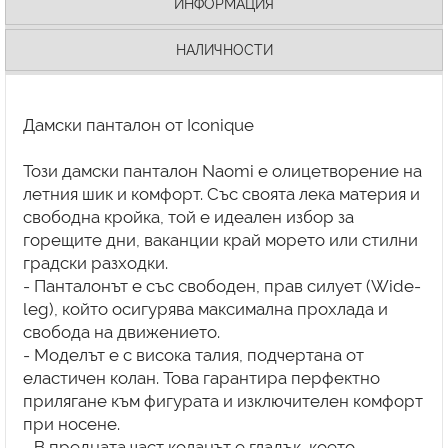
ИНФОРМАЦИЯ
НАЛИЧНОСТИ
Дамски панталон от Iconique
Този дамски панталон Naomi е олицетворение на
летния шик и комфорт. Със своята лека материя и
свободна кройка, той е идеален избор за
горещите дни, ваканции край морето или стилни
градски разходки.
- Панталонът е със свободен, прав силует (Wide-
leg), който осигурява максимална прохлада и
свобода на движението.
- Моделът е с висока талия, подчертана от
еластичен колан. Това гарантира перфектно
прилягане към фигурата и изключителен комфорт
при носене.
- В предната част коланът е гладък, което