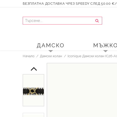
БЕЗПЛАТНА ДОСТАВКА ЧРЕЗ SPEEDY СЛЕД 50.00 €/9
ДАМСКО
МЪЖК
Начало
Дамски колан
Iconique Дамски колан IC26-A