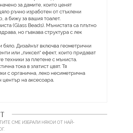
начено за дамите, които ценят
цяло ръчно изработен от стъклени
, а бижу за вашия тоалет.
иста (Glass Beads). Мънистата са плътно
здрава, но гъвкава структура с лек
и бяло. Дизайнът включва геометрични
нти или „пиксел“ ефект, които придават
 техники за плетене с мъниста.
ична тока в златист цвят. Тя
ки с органична, леко несиметрична
н център на аксесоара.
Т
ТИТЕ СМЕ ИЗБРАЛИ НЯКОИ ОТ НАЙ-
Г.