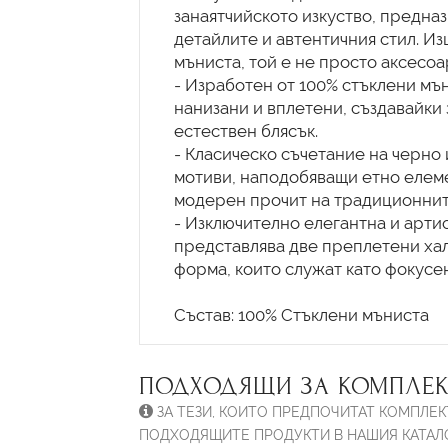
занаятчийското изкуство, предназ
детайлите и автентичния стил. Из
мъниста, той е не просто аксесоар
- Изработен от 100% стъклени мън
нанизани и вплетени, създавайки 
естествен блясък.
- Класическо съчетание на черно 
мотиви, наподобяващи етно елеме
модерен прочит на традиционните
- Изключително елегантна и артист
представлява две преплетени хал
форма, които служат като фокусе
ПОДХОДЯЩИ ЗА КОМПЛЕК
ЗА ТЕЗИ, КОИТО ПРЕДПОЧИТАТ КОМПЛЕК
ПОДХОДЯЩИТЕ ПРОДУКТИ В НАШИЯ КАТАЛО